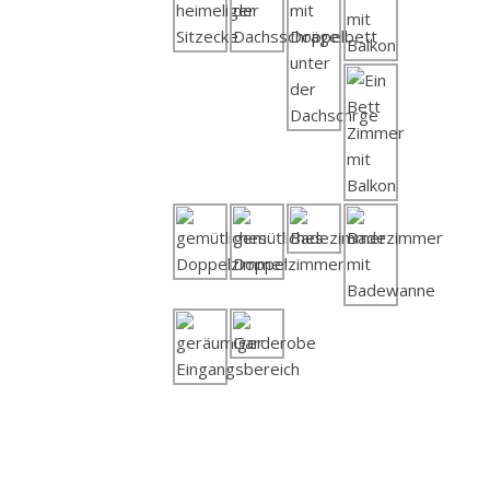
und
Website
in
diesem
Browser
für
meinen
nächsten
Kommentar
speichern.
Kommentieren